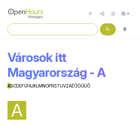
Városok itt
Magyarország - A
A
B
C
D
E
F
G
H
I
J
K
L
M
N
O
P
R
S
T
U
V
Z
Á
É
Ó
Ö
Ú
Ü
Ő
A